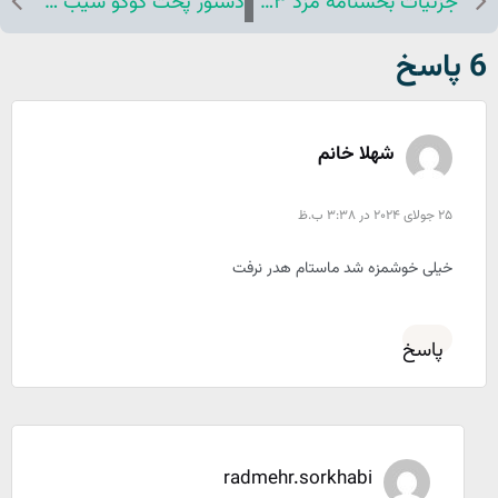
جزئیات بخشنامه مزد ۱۴۰۳/ سقف حقوق کارگران ۵۰میلیون تومان شد
دستور پخت کوکو سیب زمینی رستورانی
6 پاسخ
شهلا خانم
25 جولای 2024 در 3:38 ب.ظ
خیلی خوشمزه شد ماستام هدر نرفت
پاسخ
radmehr.sorkhabi